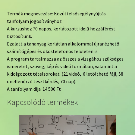
Termék megnevezése: Közúti elsősegélynyújtás
tanfolyam jogosítványhoz
A kurzushoz 70 napos, korlátozott idejű hozzáférést
biztosítunk.
Ezalatt a tananyag korlátlan alkalommal újranézhető
számítógépes és okostelefonos felületen is.
A program tartalmazza az összes a vizsgához szükséges
ismeretet, szöveg, kép és videó formában, valamint a
kidolgozott tételsorokat. (21 videó, 6 letölthető fájl, 58
önellenőrző tesztkérdés, 70 nap).
A tanfolyam díja: 14 500 Ft
Kapcsolódó termékek