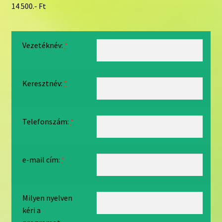
14 500.- Ft
Vezetéknév:
*
Keresztnév:
*
Telefonszám:
*
e-mail cím:
*
Milyen nyelven
kéri a