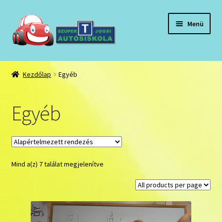
Ugrás
Kilépés
Menü
a
a
navigációhoz
tartalomba
Kezdőlap
Kezdőlap
Egyéb
A fiókom
Egyéb
Adatkezelési tájékoztató
Általános szerződési feltételek:
Mind a(z) 7 találat megjelenítve
General terms and conditions:
Hírek, események
Kosár