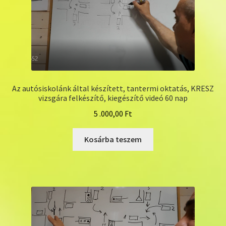
Pénztár
Az autósiskolánk által készített, tantermi oktatás, KRESZ
vizsgára felkészítő, kiegészítő videó 60 nap
5 .000,00
Ft
Kosárba teszem