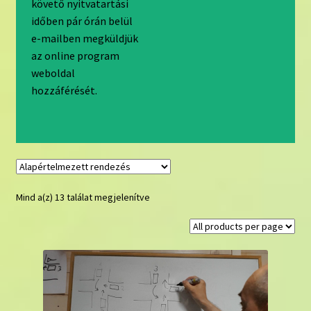
követő nyitvatartási
időben pár órán belül
e-mailben megküldjük
az online program
weboldal
hozzáférését.
Mind a(z) 13 találat megjelenítve