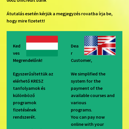
Pénztár
Átutalás esetén kérjük a megjegyzés rovatba írja be,
hogy mire fizetett!
Ked
Dea
ves
r
Megrendelőnk!
Customer,
Egyszerűsítettük az
We simplified the
elérhető KRESZ
system for the
tanfolyamok és
payment of the
különböző
available courses and
programok
various
fizetésének
programs.
rendszerét.
You can pay now
online with your