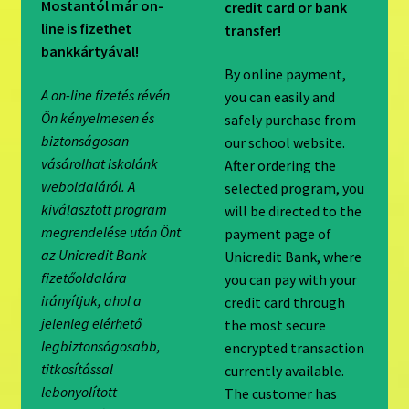
Mostantól már on-
credit card or bank
line is fizethet
transfer!
bankkártyával!
By online payment,
A on-line fizetés révén
you can easily and
Ön kényelmesen és
safely purchase from
biztonságosan
our school website.
vásárolhat iskolánk
After ordering the
weboldaláról. A
selected program, you
kiválasztott program
will be directed to the
megrendelése után Önt
payment page of
az Unicredit Bank
Unicredit Bank, where
fizetőoldalára
you can pay with your
irányítjuk, ahol a
credit card through
jelenleg elérhető
the most secure
legbiztonságosabb,
encrypted transaction
titkosítással
currently available.
lebonyolított
The customer has