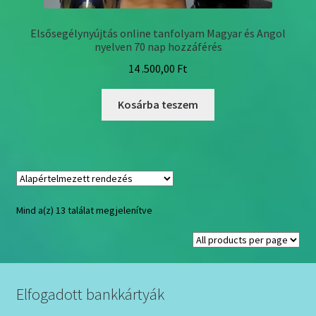
Elsősegélynyújtás online tanfolyam Magyar és Angol
nyelven 70 nap hozzáférés
14 .500,00
Ft
Kosárba teszem
Mind a(z) 13 találat megjelenítve
Elfogadott bankkártyák