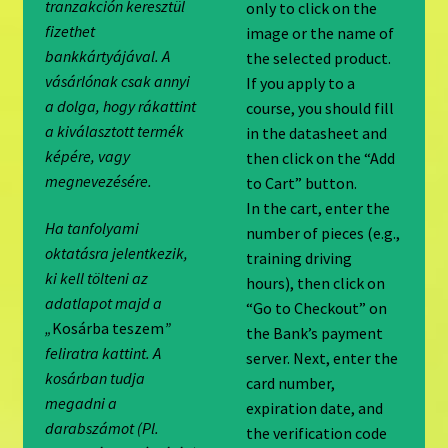
tranzakción keresztül
only to click on the
fizethet
image or the name of
bankkártyájával. A
the selected product.
vásárlónak csak annyi
If you apply to a
a dolga, hogy rákattint
course, you should fill
a kiválasztott termék
in the datasheet and
képére, vagy
then click on the “Add
megnevezésére.
to Cart” button.
In the cart, enter the
Ha tanfolyami
number of pieces (e.g.,
oktatásra jelentkezik,
training driving
ki kell tölteni az
hours), then click on
adatlapot majd a
“Go to Checkout” on
„
Kosárba teszem
”
the Bank’s payment
feliratra kattint. A
server. Next, enter the
kosárban tudja
card number,
megadni a
expiration date, and
darabszámot (Pl.
the verification code