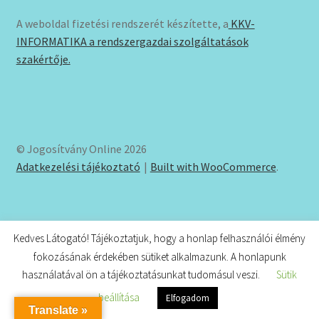
A weboldal fizetési rendszerét készítette, a
KKV-
INFORMATIKA a rendszergazdai szolgáltatások
szakértője.
© Jogosítvány Online 2026
Adatkezelési tájékoztató
Built with WooCommerce
.
Kedves Látogató! Tájékoztatjuk, hogy a honlap felhasználói élmény
fokozásának érdekében sütiket alkalmazunk. A honlapunk
használatával ön a tájékoztatásunkat tudomásul veszi.
Sütik
0
beállítása
Elfogadom
Keresés
Keresés
Translate »