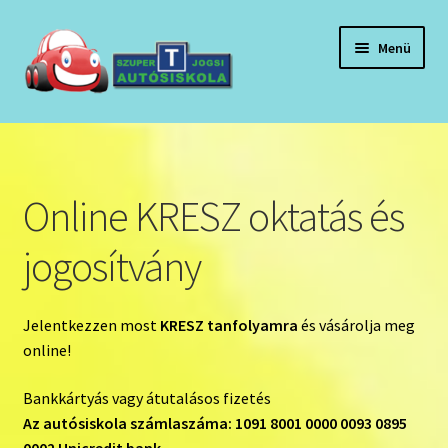
Ugrás
Kilépés
Menü
a
a
navigációhoz
tartalomba
Kezdőlap
A fiókom
Online KRESZ oktatás és
Adatkezelési tájékoztató
jogosítvány
Általános szerződési feltételek:
Jelentkezzen most
KRESZ tanfolyamra
és vásárolja meg
General terms and conditions:
online!
Hírek, események
Bankkártyás vagy átutalásos fizetés
Az autósiskola számlaszáma: 1091 8001 0000 0093 0895
Kosár
0002 Unicredit bank