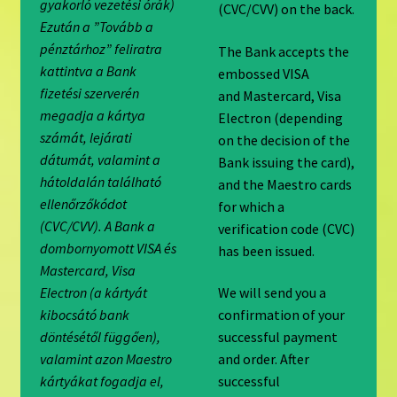
gyakorló vezetési órák)
(CVC/CVV) on the back.
Ezután a ”Tovább a
pénztárhoz” feliratra
The Bank accepts the
kattintva a Bank
embossed VISA
fizetési szerverén
and Mastercard, Visa
megadja a kártya
Electron (depending
számát, lejárati
on the decision of the
dátumát, valamint a
Bank issuing the card),
hátoldalán található
and the Maestro cards
ellenőrzőkódot
for which a
(CVC/CVV). A Bank a
verification code (CVC)
dombornyomott VISA és
has been issued.
Mastercard, Visa
Electron (a kártyát
We will send you a
kibocsátó bank
confirmation of your
döntésétől függően),
successful payment
valamint azon Maestro
and order. After
kártyákat fogadja el,
successful