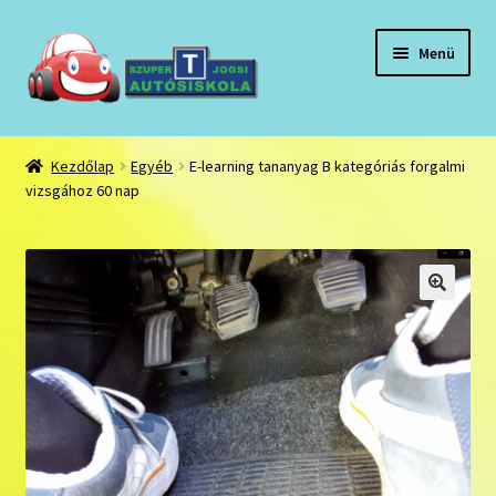
Ugrás
Kilépés
Menü
a
a
navigációhoz
tartalomba
Kezdőlap
Kezdőlap
Egyéb
E-learning tananyag B kategóriás forgalmi
vizsgához 60 nap
A fiókom
Adatkezelési tájékoztató
Általános szerződési feltételek:
🔍
General terms and conditions:
Hírek, események
Kosár