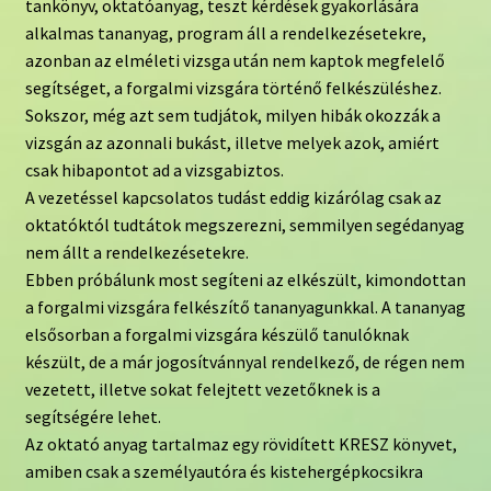
tankönyv, oktatóanyag, teszt kérdések gyakorlására
alkalmas tananyag, program áll a rendelkezésetekre,
azonban az elméleti vizsga után nem kaptok megfelelő
segítséget, a forgalmi vizsgára történő felkészüléshez.
Sokszor, még azt sem tudjátok, milyen hibák okozzák a
vizsgán az azonnali bukást, illetve melyek azok, amiért
csak hibapontot ad a vizsgabiztos.
A vezetéssel kapcsolatos tudást eddig kizárólag csak az
oktatóktól tudtátok megszerezni, semmilyen segédanyag
nem állt a rendelkezésetekre.
Ebben próbálunk most segíteni az elkészült, kimondottan
a forgalmi vizsgára felkészítő tananyagunkkal. A tananyag
elsősorban a forgalmi vizsgára készülő tanulóknak
készült, de a már jogosítvánnyal rendelkező, de régen nem
vezetett, illetve sokat felejtett vezetőknek is a
segítségére lehet.
Az oktató anyag tartalmaz egy rövidített KRESZ könyvet,
amiben csak a személyautóra és kistehergépkocsikra