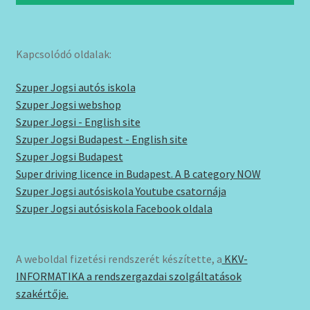
Kapcsolódó oldalak:
Szuper Jogsi autós iskola
Szuper Jogsi webshop
Szuper Jogsi - English site
Szuper Jogsi Budapest - English site
Szuper Jogsi Budapest
Super driving licence in Budapest. A B category NOW
Szuper Jogsi autósiskola Youtube csatornája
Szuper Jogsi autósiskola Facebook oldala
A weboldal fizetési rendszerét készítette, a
KKV-
INFORMATIKA a rendszergazdai szolgáltatások
szakértője.