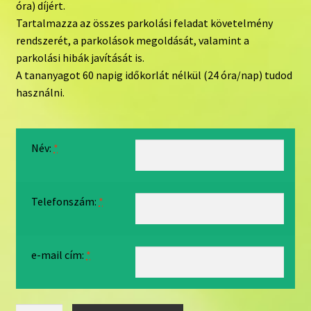
óra) díjért.
Tartalmazza az összes parkolási feladat követelmény
rendszerét, a parkolások megoldását, valamint a
parkolási hibák javítását is.
A tananyagot 60 napig időkorlát nélkül (24 óra/nap) tudod
használni.
Név:
*
Telefonszám:
*
e-mail cím:
*