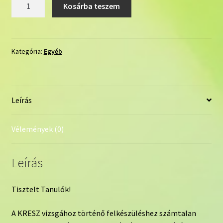
E-
Kosárba teszem
learning
tananyag
B
kategóriás
Kategória:
Egyéb
forgalmi
vizsgához
60
Leírás
nap
mennyiség
Vélemények (0)
Leírás
Tisztelt Tanulók!
A KRESZ vizsgához történő felkészüléshez számtalan