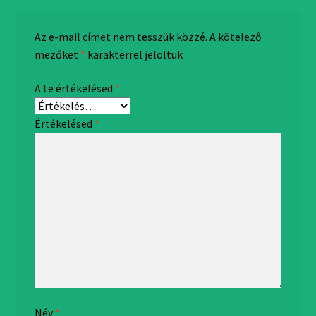
Az e-mail címet nem tesszük közzé.
A kötelező
mezőket
*
karakterrel jelöltük
A te értékelésed
*
Értékelésed
*
Név
*