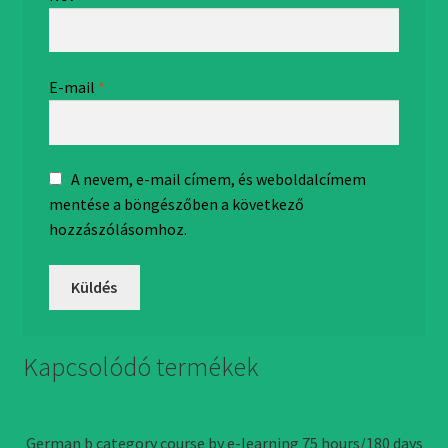
E-mail
*
A nevem, e-mail címem, és weboldalcímem
mentése a böngészőben a következő
hozzászólásomhoz.
Kapcsolódó termékek
German b category course by e-learning 75 hours/180 days