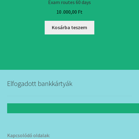
Exam routes 60 days
10 .000,00
Ft
Kosárba teszem
Elfogadott bankkártyák
Kapcsolódó oldalak: