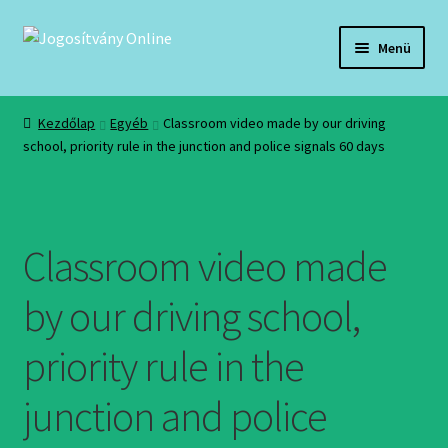
Ugrás
Kilépés
Menü
a
a
navigációhoz
tartalomba
Kezdőlap
Kezdőlap
Egyéb
Classroom video made by our driving
school, priority rule in the junction and police signals 60 days
A fiókom
Adatkezelési tájékoztató
Classroom video made
Általános szerződési feltételek:
by our driving school,
General terms and conditions:
priority rule in the
Hírek, események
junction and police
Kosár