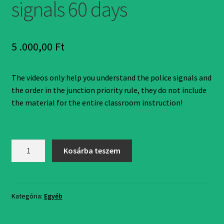
signals 60 days
Pénztár
5 .000,00
Ft
The videos only help you understand the police signals and
the order in the junction priority rule, they do not include
the material for the entire classroom instruction!
Classroom
Kosárba teszem
video
made
by
our
Kategória:
Egyéb
driving
school,