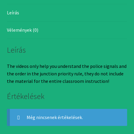
priority
Leírás
rule
in
the
Vélemények (0)
junction
and
Leírás
police
signals
60
The videos only help you understand the police signals and
days
the order in the junction priority rule, they do not include
mennyiség
the material for the entire classroom instruction!
Értékelések
Még nincsenek értékelések.